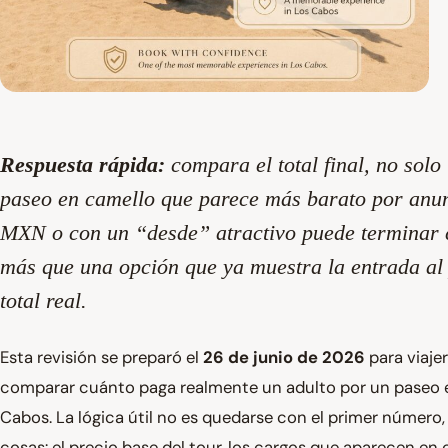
Respuesta rápida:
compara el total final, no solo
paseo en camello que parece más barato por anu
MXN
o con un “desde” atractivo puede terminar 
más que una opción que ya muestra la entrada al
total real.
Esta revisión se preparó el
26 de junio de 2026
para viaje
comparar cuánto paga realmente un adulto por un paseo 
Cabos. La lógica útil no es quedarse con el primer número,
cosas: el precio base del tour, los cargos que aparecen en