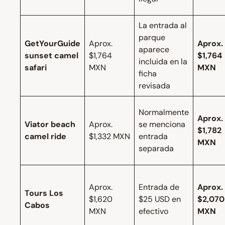
La entrada al
parque
GetYourGuide
Aprox.
Aprox.
aparece
sunset camel
$1,764
$1,764
incluida en la
safari
MXN
MXN
ficha
revisada
Normalmente
Aprox.
Viator beach
Aprox.
se menciona
$1,782
camel ride
$1,332 MXN
entrada
MXN
separada
Aprox.
Entrada de
Aprox.
Tours Los
$1,620
$25 USD en
$2,070
Cabos
MXN
efectivo
MXN