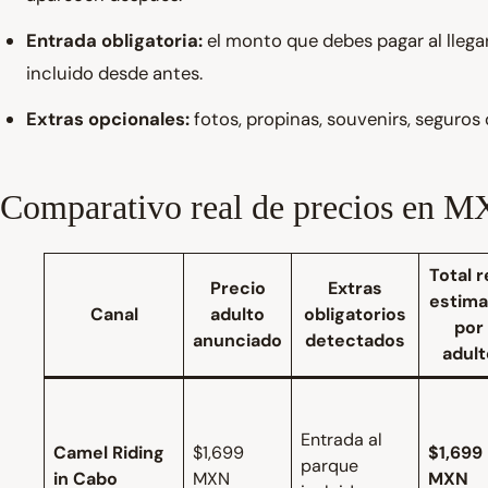
Entrada obligatoria:
el monto que debes pagar al lleg
incluido desde antes.
Extras opcionales:
fotos, propinas, souvenirs, seguros
Comparativo real de precios en 
Total r
Precio
Extras
estim
Canal
adulto
obligatorios
por
anunciado
detectados
adult
Entrada al
Camel Riding
$1,699
$1,699
parque
in Cabo
MXN
MXN