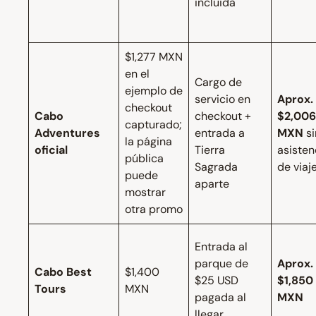
incluida
$1,277 MXN
en el
Cargo de
ejemplo de
servicio en
Aprox.
checkout
Cabo
checkout +
$2,006
capturado;
Adventures
entrada a
MXN
si
la página
oficial
Tierra
asisten
pública
Sagrada
de viaj
puede
aparte
mostrar
otra promo
Entrada al
parque de
Aprox.
Cabo Best
$1,400
$25 USD
$1,850
Tours
MXN
pagada al
MXN
llegar