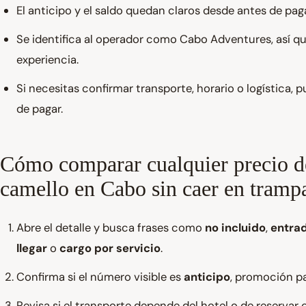
El anticipo y el saldo quedan claros desde antes de paga
Se identifica al operador como Cabo Adventures, así qu
experiencia.
Si necesitas confirmar transporte, horario o logística,
de pagar.
Cómo comparar cualquier precio d
camello en Cabo sin caer en tramp
Abre el detalle y busca frases como
no incluido
,
entrad
llegar
o
cargo por servicio
.
Confirma si el número visible es
anticipo
, promoción par
Revisa si el transporte depende del hotel o de reservar 