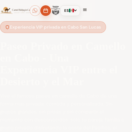
ES
Experiencia VIP privada en Cabo San Lucas
Paseo Privado en Camello
en Cabo - Una
Experiencia VIP entre el
Desierto y el Mar
Vive el famoso paseo en camello de Cabo de una
forma mas privada, comoda y personalizada. Sin
grupos grandes, sin prisas y sin compartir el
momento con desconocidos: solo tu pareja, familia o
grupo privado disfrutando la costa del Pacifico, el