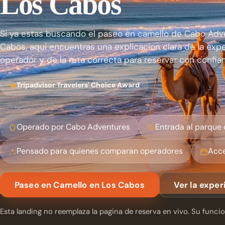
Los Cabos
Si ya estas buscando el paseo en camello de Cabo Adv
Cabos, aqui encuentras una explicacion clara de la expe
operador y de la ruta correcta para reservar con confian
Tripadvisor Travelers' Choice Award
Operado por Cabo Adventures
Entrada al parque 
Pensado para quienes comparan operadores
Acce
Paseo en Camello en Los Cabos
Ver la exper
Esta landing no reemplaza la pagina de reserva en vivo. Su funcion