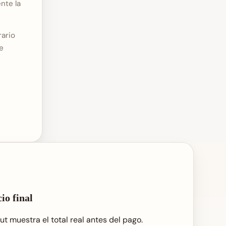
nte la
rario
e
io final
ut muestra el total real antes del pago.