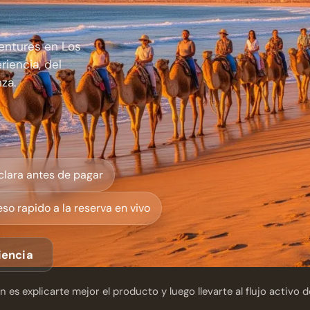
entures en Los
riencia, del
za.
clara antes de pagar
so rapido a la reserva en vivo
iencia
 es explicarte mejor el producto y luego llevarte al flujo activo 