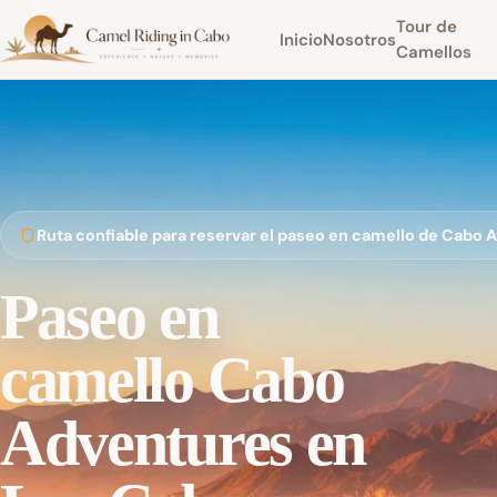
Tour de
Inicio
Nosotros
Camellos
Ruta confiable para reservar el paseo en camello de Cabo
Paseo en
camello Cabo
Adventures en