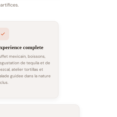
rtifices.
xperience complete
uffet mexicain, boissons,
egustation de tequila et de
zcal, atelier tortillas et
alade guidee dans la nature
clus.