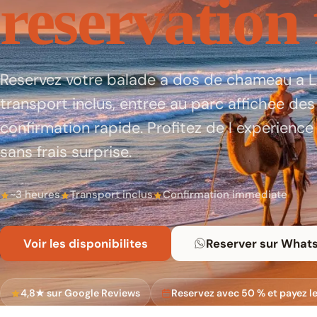
reservation 
Reservez votre balade a dos de chameau a 
transport inclus, entree au parc affichee des
confirmation rapide. Profitez de l experience
sans frais surprise.
~3 heures
Transport inclus
Confirmation immediate
Voir les disponibilites
Reserver sur What
4,8★ sur Google Reviews
Reservez avec 50 % et payez l