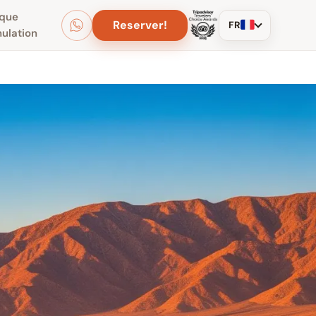
ique
Reserver!
FR
nulation