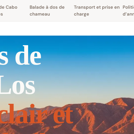
 de Cabo
Balade à dos de
Transport et prise en
Polit
es
chameau
charge
d’an
s de
Los
clair et