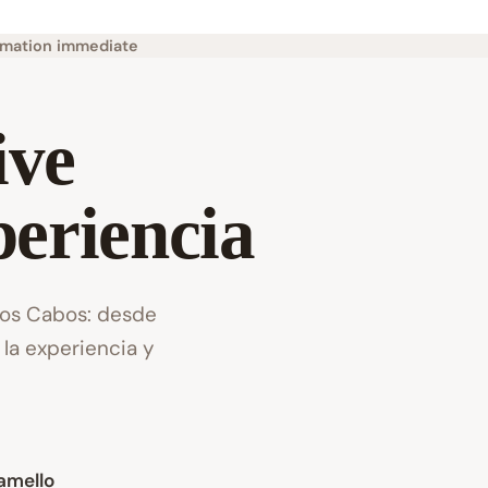
rmation immediate
ive
eriencia
Los Cabos: desde
 la experiencia y
amello