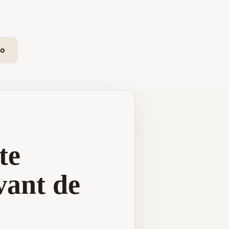
io
te
vant de