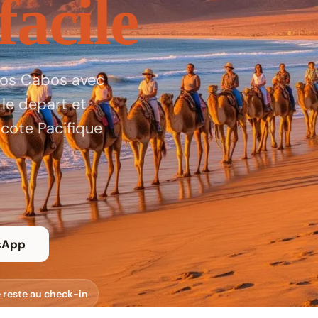
facile
Los Cabos avec
 le depart et
 cote Pacifique
sApp
e reste au check-in