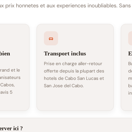
 prix honnetes et aux experiences inoubliables. Sans a
bien
Transport inclus
E
Prise en charge aller-retour
B
rand et le
offerte depuis la plupart des
d
anisateurs
hotels de Cabo San Lucas et
me
 Cabos,
San Jose del Cabo.
b
 avis 5
in
rver ici ?