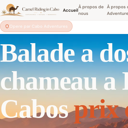
À propos de
À propos
Accueil
nous
Adventur
Opere par Cabo Adventures
Balade a do
chameau a 
Cabos
prix 