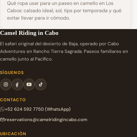
Qué ropa usar para un paseo en camello en Los
Cabos: calzado ideal, sol, tips por temporada y qué
evitar llevar para ir cómodo.
Camel Riding in Cabo
El safari original del desierto de Baja, operado por Cabo
Adventures en Rancho Tierra Sagrada. Paseos familiares en
camello junto al Pacífico.
SÍGUENOS
CONTACTO
+52 624 592 7750 (WhatsApp)
reservations@camelridingincabo.com
UBICACIÓN